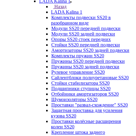
LADA Kalina 1
Назад
LADA Kalina 1
Комплекты подвески SS20 в
разобранном виде
Модули SS20 передней подвески
Модули SS20 задней подвески
Опоры SS20 стоек передних
Стойки SS20 передней подвески
Амортизаторы SS20 задней подвески
Комплекты пружин SS20
Пружины SS20 передней подвески
Пружины SS20 задней подвески
Рулевое управление SS20
Сайлентблоки полиуретановые SS20
Стойки стабилизатора SS20
Подшипники ступицы SS20
Отбойники амортизаторов SS20
Шумоизоляторы SS20
Проставки "развал-схождение" SS20
Защитная проставка для усиления
кузова SS20
Проставки колёсные расширения
колеи SS20
Крепление штока заднего