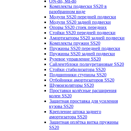
ON-do, MI-do
Комплекты подвески SS20 в
разобранном виде
Модули SS20 передней подвески
Модули SS20 задней подвески
Опоры SS20 стоек передних
Стойки SS20 передней подвески
Амортизаторы SS20 задней подвески
Комплекты пружин SS20
Пружины SS20 передней подвески
Пружины SS20 задней подвески
Рулевое управление SS20
Сайлентблоки полиуретановые SS20
Стойки стабилизатора SS20
Подшипники ступицы SS20
Отбойники амортизаторов SS20
Шумоизоляторы SS20
Проставки колёсные расширения
колеи SS20
Защитная проставка для усиления
кузова SS20
Крепление штока заднего
амортизатора SS20
Защитная оплётка витка пружины
SS20