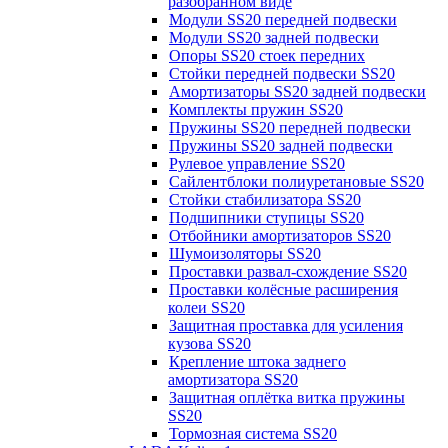
разобранном виде
Модули SS20 передней подвески
Модули SS20 задней подвески
Опоры SS20 стоек передних
Стойки передней подвески SS20
Амортизаторы SS20 задней подвески
Комплекты пружин SS20
Пружины SS20 передней подвески
Пружины SS20 задней подвески
Рулевое управление SS20
Сайлентблоки полиуретановые SS20
Стойки стабилизатора SS20
Подшипники ступицы SS20
Отбойники амортизаторов SS20
Шумоизоляторы SS20
Проставки развал-схождение SS20
Проставки колёсные расширения
колеи SS20
Защитная проставка для усиления
кузова SS20
Крепление штока заднего
амортизатора SS20
Защитная оплётка витка пружины
SS20
Тормозная система SS20