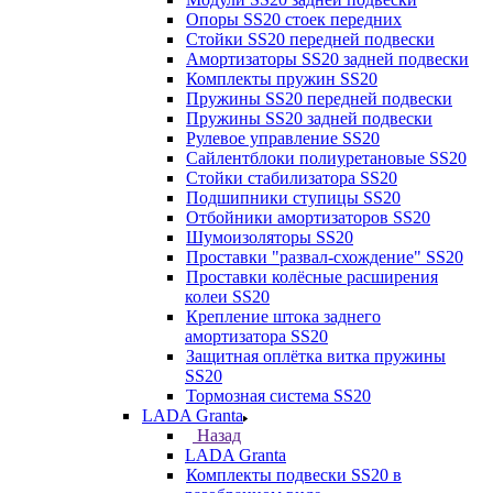
Опоры SS20 стоек передних
Стойки SS20 передней подвески
Амортизаторы SS20 задней подвески
Комплекты пружин SS20
Пружины SS20 передней подвески
Пружины SS20 задней подвески
Рулевое управление SS20
Сайлентблоки полиуретановые SS20
Стойки стабилизатора SS20
Подшипники ступицы SS20
Отбойники амортизаторов SS20
Шумоизоляторы SS20
Проставки "развал-схождение" SS20
Проставки колёсные расширения
колеи SS20
Крепление штока заднего
амортизатора SS20
Защитная оплётка витка пружины
SS20
Тормозная система SS20
LADA Granta
Назад
LADA Granta
Комплекты подвески SS20 в