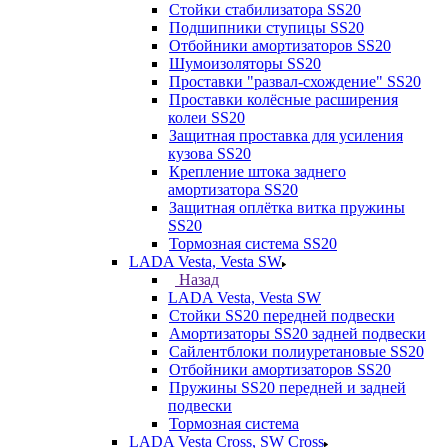
Стойки стабилизатора SS20
Подшипники ступицы SS20
Отбойники амортизаторов SS20
Шумоизоляторы SS20
Проставки "развал-схождение" SS20
Проставки колёсные расширения
колеи SS20
Защитная проставка для усиления
кузова SS20
Крепление штока заднего
амортизатора SS20
Защитная оплётка витка пружины
SS20
Тормозная система SS20
LADA Vesta, Vesta SW
Назад
LADA Vesta, Vesta SW
Стойки SS20 передней подвески
Амортизаторы SS20 задней подвески
Сайлентблоки полиуретановые SS20
Отбойники амортизаторов SS20
Пружины SS20 передней и задней
подвески
Тормозная система
LADA Vesta Cross, SW Cross