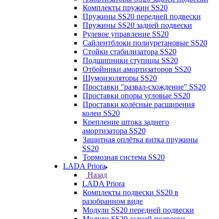
Комплекты пружин SS20
Пружины SS20 передней подвески
Пружины SS20 задней подвески
Рулевое управление SS20
Сайлентблоки полиуретановые SS20
Стойки стабилизатора SS20
Подшипники ступицы SS20
Отбойники амортизаторов SS20
Шумоизоляторы SS20
Проставки "развал-схождение" SS20
Проставки опоры угловые SS20
Проставки колёсные расширения
колеи SS20
Крепление штока заднего
амортизатора SS20
Защитная оплётка витка пружины
SS20
Тормозная система SS20
LADA Priora
Назад
LADA Priora
Комплекты подвески SS20 в
разобранном виде
Модули SS20 передней подвески
Модули SS20 задней подвески