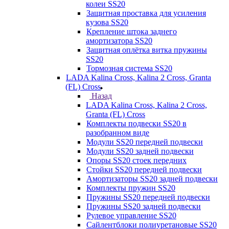
колеи SS20
Защитная проставка для усиления
кузова SS20
Крепление штока заднего
амортизатора SS20
Защитная оплётка витка пружины
SS20
Тормозная система SS20
LADA Kalina Cross, Kalina 2 Cross, Granta
(FL) Cross
Назад
LADA Kalina Cross, Kalina 2 Cross,
Granta (FL) Cross
Комплекты подвески SS20 в
разобранном виде
Модули SS20 передней подвески
Модули SS20 задней подвески
Опоры SS20 стоек передних
Стойки SS20 передней подвески
Амортизаторы SS20 задней подвески
Комплекты пружин SS20
Пружины SS20 передней подвески
Пружины SS20 задней подвески
Рулевое управление SS20
Сайлентблоки полиуретановые SS20