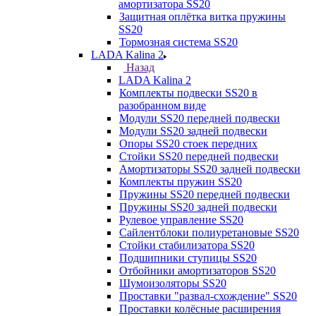
амортизатора SS20
Защитная оплётка витка пружины
SS20
Тормозная система SS20
LADA Kalina 2
Назад
LADA Kalina 2
Комплекты подвески SS20 в
разобранном виде
Модули SS20 передней подвески
Модули SS20 задней подвески
Опоры SS20 стоек передних
Стойки SS20 передней подвески
Амортизаторы SS20 задней подвески
Комплекты пружин SS20
Пружины SS20 передней подвески
Пружины SS20 задней подвески
Рулевое управление SS20
Сайлентблоки полиуретановые SS20
Стойки стабилизатора SS20
Подшипники ступицы SS20
Отбойники амортизаторов SS20
Шумоизоляторы SS20
Проставки "развал-схождение" SS20
Проставки колёсные расширения