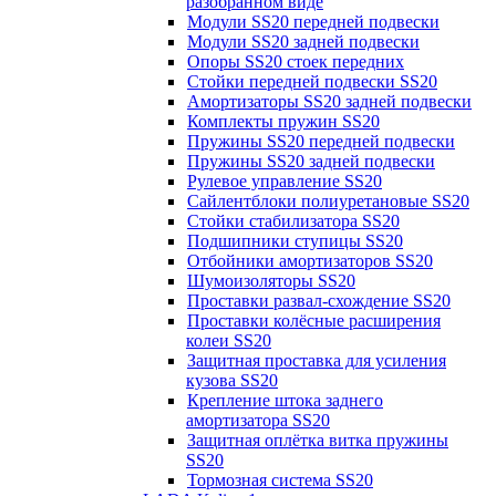
разобранном виде
Модули SS20 передней подвески
Модули SS20 задней подвески
Опоры SS20 стоек передних
Стойки передней подвески SS20
Амортизаторы SS20 задней подвески
Комплекты пружин SS20
Пружины SS20 передней подвески
Пружины SS20 задней подвески
Рулевое управление SS20
Сайлентблоки полиуретановые SS20
Стойки стабилизатора SS20
Подшипники ступицы SS20
Отбойники амортизаторов SS20
Шумоизоляторы SS20
Проставки развал-схождение SS20
Проставки колёсные расширения
колеи SS20
Защитная проставка для усиления
кузова SS20
Крепление штока заднего
амортизатора SS20
Защитная оплётка витка пружины
SS20
Тормозная система SS20