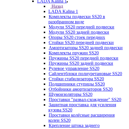
LADA Kalina 1
Назад
LADA Kalina 1
Комплекты подвески SS20 в
разобранном виде
Модули SS20 передней подвески
Модули SS20 задней подвески
Опоры SS20 стоек передних
Стойки SS20 передней подвески
Амортизаторы SS20 задней подвески
Комплекты пружин SS20
Пружины SS20 передней подвески
Пружины SS20 задней подвески
Рулевое управление SS20
Сайлентблоки полиуретановые SS20
Стойки стабилизатора SS20
Подшипники ступицы SS20
Отбойники амортизаторов SS20
Шумоизоляторы SS20
Проставки "развал-схождение" SS20
Защитная проставка для усиления
кузова SS20
Проставки колёсные расширения
колеи SS20
Крепление штока заднего