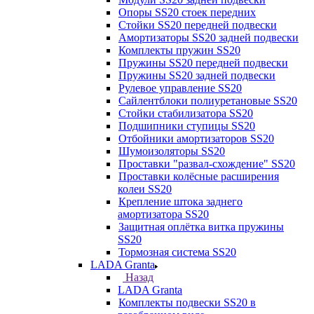
Опоры SS20 стоек передних
Стойки SS20 передней подвески
Амортизаторы SS20 задней подвески
Комплекты пружин SS20
Пружины SS20 передней подвески
Пружины SS20 задней подвески
Рулевое управление SS20
Сайлентблоки полиуретановые SS20
Стойки стабилизатора SS20
Подшипники ступицы SS20
Отбойники амортизаторов SS20
Шумоизоляторы SS20
Проставки "развал-схождение" SS20
Проставки колёсные расширения
колеи SS20
Крепление штока заднего
амортизатора SS20
Защитная оплётка витка пружины
SS20
Тормозная система SS20
LADA Granta
Назад
LADA Granta
Комплекты подвески SS20 в