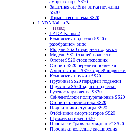
амортизатора SS20
Защитная оплётка витка пружины
SS20
Тормозная система SS20
LADA Kalina 2
Назад
LADA Kalina 2
Комплекты подвески SS20 в
разобранном виде
Модули SS20 передней подвески
Модули SS20 задней подвески
Опоры SS20 стоек передних
Стойки SS20 передней подвески
Амортизаторы SS20 задней подвески
Комплекты пружин SS20
Пружины SS20 передней подвески
Пружины SS20 задней подвески
Рулевое управление SS20
Сайлентблоки полиуретановые SS20
Стойки стабилизатора SS20
Подшипники ступицы SS20
Отбойники амортизаторов SS20
Шумоизоляторы SS20
Проставки "развал-схождение" SS20
Проставки колёсные расширения