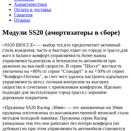
Характеристики
Оплата и доставка
Гарантия
Отзывы
Модули SS20 (амортизаторы в сборе)
«SS20 ШОССЕ» — выбор тех,кто предпочитает активный
стиль вождения, часто и бысторо ездит по городу и трассе,для
кого в балансе комфорт-управляемость более важна
управляемость,контроль и безопасность автомобиля при
дижении на высокой скорости. В серии "Шоссе" жесткость
увеличена на +80% от серии "Стандарт" и на +50% от серии
"Комфорт-Оптима", за счет чего удалось настроить идеальную
управляемость авто,с полным контролем на высоких
скоростях в сочетании с приемлимым комфортом. Идельно
подходят для эксплуатации город-трасса с хорошим
дорожным покрытием.
«Пружины SS20 Racing -30мм» — это заниженные на 30мм
пружины изготовлены из высококачественной японской стали
методом холодной навивки. Пружины серии Racing
уникальны тем что они работают без потери комфорта
(
не
дубовые) но при этом управляемость автомобиля становится