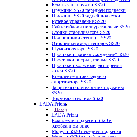
Комплекты пружин SS20
Пружины SS20 передней подвески
Пружины SS20 задней подвески
Рулевое управление SS20
Сайлентблоки полиуретановые SS20
Стойки стабилизатора SS20
Подшипники ступицы SS20
Отбойники амортизаторов SS20
Шумоизоляторы SS20
Проставки "развал-схождение" SS20
Проставки опоры угловые SS20
Проставки колёсные расширения
колеи SS20
Крепление штока заднего
амортизатора SS20
Защитная оплётка витка пружины
SS20
Тормозная система SS20
LADA Priora
Назад
LADA Priora
Комплекты подвески SS20 в
разобранном виде
Модули SS20 передней подвески
Модули SS20 задней подвески