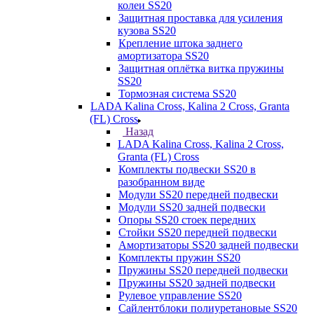
колеи SS20
Защитная проставка для усиления
кузова SS20
Крепление штока заднего
амортизатора SS20
Защитная оплётка витка пружины
SS20
Тормозная система SS20
LADA Kalina Cross, Kalina 2 Cross, Granta
(FL) Cross
Назад
LADA Kalina Cross, Kalina 2 Cross,
Granta (FL) Cross
Комплекты подвески SS20 в
разобранном виде
Модули SS20 передней подвески
Модули SS20 задней подвески
Опоры SS20 стоек передних
Стойки SS20 передней подвески
Амортизаторы SS20 задней подвески
Комплекты пружин SS20
Пружины SS20 передней подвески
Пружины SS20 задней подвески
Рулевое управление SS20
Сайлентблоки полиуретановые SS20