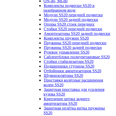
ON-do, MI-do
Комплекты подвески SS20 в
разобранном виде
Модули SS20 передней подвески
Модули SS20 задней подвески
Опоры SS20 стоек передних
Стойки SS20 передней подвески
Амортизаторы SS20 задней подвески
Комплекты пружин SS20
Пружины SS20 передней подвески
Пружины SS20 задней подвески
Рулевое управление SS20
Сайлентблоки полиуретановые SS20
Стойки стабилизатора SS20
Подшипники ступицы SS20
Отбойники амортизаторов SS20
Шумоизоляторы SS20
Проставки колёсные расширения
колеи SS20
Защитная проставка для усиления
кузова SS20
Крепление штока заднего
амортизатора SS20
Защитная оплётка витка пружины
SS20