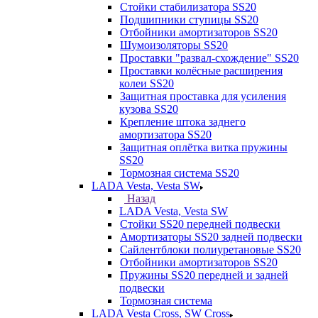
Стойки стабилизатора SS20
Подшипники ступицы SS20
Отбойники амортизаторов SS20
Шумоизоляторы SS20
Проставки "развал-схождение" SS20
Проставки колёсные расширения
колеи SS20
Защитная проставка для усиления
кузова SS20
Крепление штока заднего
амортизатора SS20
Защитная оплётка витка пружины
SS20
Тормозная система SS20
LADA Vesta, Vesta SW
Назад
LADA Vesta, Vesta SW
Стойки SS20 передней подвески
Амортизаторы SS20 задней подвески
Сайлентблоки полиуретановые SS20
Отбойники амортизаторов SS20
Пружины SS20 передней и задней
подвески
Тормозная система
LADA Vesta Cross, SW Cross