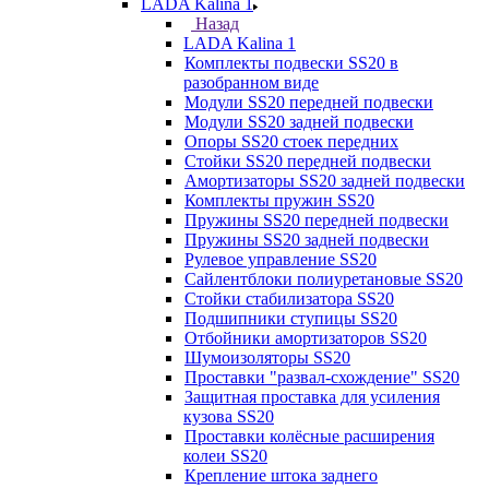
LADA Kalina 1
Назад
LADA Kalina 1
Комплекты подвески SS20 в
разобранном виде
Модули SS20 передней подвески
Модули SS20 задней подвески
Опоры SS20 стоек передних
Стойки SS20 передней подвески
Амортизаторы SS20 задней подвески
Комплекты пружин SS20
Пружины SS20 передней подвески
Пружины SS20 задней подвески
Рулевое управление SS20
Сайлентблоки полиуретановые SS20
Стойки стабилизатора SS20
Подшипники ступицы SS20
Отбойники амортизаторов SS20
Шумоизоляторы SS20
Проставки "развал-схождение" SS20
Защитная проставка для усиления
кузова SS20
Проставки колёсные расширения
колеи SS20
Крепление штока заднего