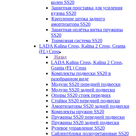
колеи SS20
Защитная проставка для усиления
кузова SS20
Крепление штока заднего
амортизатора SS20
Защитная оплётка витка пружины
SS20
Тормозная система SS20
LADA Kalina Cross, Kalina 2 Cross, Granta
(FL) Cross
Назад
LADA Kalina Cross, Kalina 2 Cross,
Granta (FL) Cross
Комплекты подвески SS20 в
разобранном виде
Модули SS20 передней подвески
Модули SS20 задней подвески
Опоры SS20 стоек передних
Стойки SS20 передней подвески
Амортизаторы SS20 задней подвески
Комплекты пружин SS20
Пружины SS20 передней подвески
Пружины SS20 задней подвески
Рулевое управление SS20
Сайлентблоки полиуретановые SS20