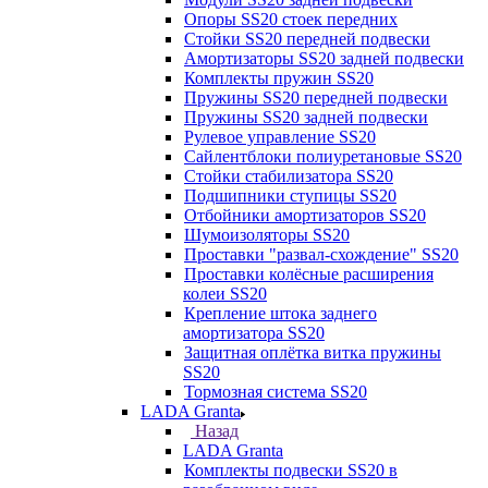
Опоры SS20 стоек передних
Стойки SS20 передней подвески
Амортизаторы SS20 задней подвески
Комплекты пружин SS20
Пружины SS20 передней подвески
Пружины SS20 задней подвески
Рулевое управление SS20
Сайлентблоки полиуретановые SS20
Стойки стабилизатора SS20
Подшипники ступицы SS20
Отбойники амортизаторов SS20
Шумоизоляторы SS20
Проставки "развал-схождение" SS20
Проставки колёсные расширения
колеи SS20
Крепление штока заднего
амортизатора SS20
Защитная оплётка витка пружины
SS20
Тормозная система SS20
LADA Granta
Назад
LADA Granta
Комплекты подвески SS20 в