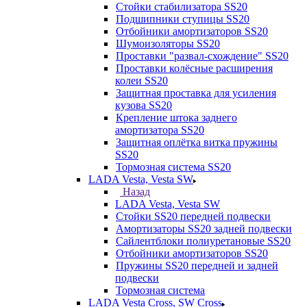
Стойки стабилизатора SS20
Подшипники ступицы SS20
Отбойники амортизаторов SS20
Шумоизоляторы SS20
Проставки "развал-схождение" SS20
Проставки колёсные расширения
колеи SS20
Защитная проставка для усиления
кузова SS20
Крепление штока заднего
амортизатора SS20
Защитная оплётка витка пружины
SS20
Тормозная система SS20
LADA Vesta, Vesta SW
Назад
LADA Vesta, Vesta SW
Стойки SS20 передней подвески
Амортизаторы SS20 задней подвески
Сайлентблоки полиуретановые SS20
Отбойники амортизаторов SS20
Пружины SS20 передней и задней
подвески
Тормозная система
LADA Vesta Cross, SW Cross