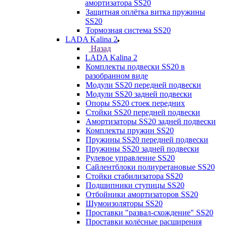
амортизатора SS20
Защитная оплётка витка пружины
SS20
Тормозная система SS20
LADA Kalina 2
Назад
LADA Kalina 2
Комплекты подвески SS20 в
разобранном виде
Модули SS20 передней подвески
Модули SS20 задней подвески
Опоры SS20 стоек передних
Стойки SS20 передней подвески
Амортизаторы SS20 задней подвески
Комплекты пружин SS20
Пружины SS20 передней подвески
Пружины SS20 задней подвески
Рулевое управление SS20
Сайлентблоки полиуретановые SS20
Стойки стабилизатора SS20
Подшипники ступицы SS20
Отбойники амортизаторов SS20
Шумоизоляторы SS20
Проставки "развал-схождение" SS20
Проставки колёсные расширения