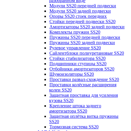
разобранном виде
Модули SS20 передней подвески
Модули SS20 задней подвески
Опоры SS20 стоек передних
Стойки передней подвески SS20
Амортизаторы SS20 задней подвески
Комплекты пружин SS20
Пружины SS20 передней подвески
Пружины SS20 задней подвески
Рулевое управление SS20
Сайлентблоки полиуретановые SS20
Стойки стабилизатора SS20
Подшипники ступицы SS20
Отбойники амортизаторов SS20
Шумоизоляторы SS20
Проставки развал-схождение SS20
Проставки колёсные расширения
колеи SS20
Защитная проставка для усиления
кузова SS20
Крепление штока заднего
амортизатора SS20
Защитная оплётка витка пружины
SS20
Тормозная система SS20