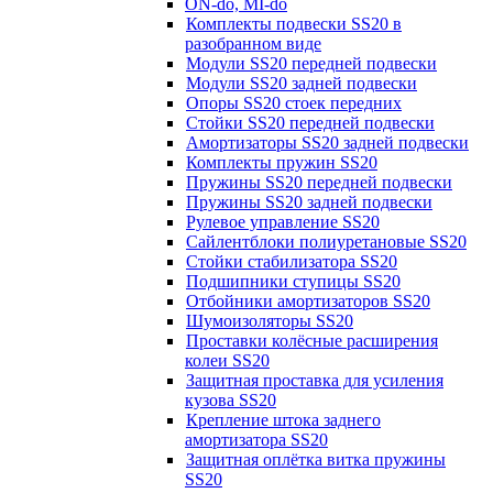
ON-do, MI-do
Комплекты подвески SS20 в
разобранном виде
Модули SS20 передней подвески
Модули SS20 задней подвески
Опоры SS20 стоек передних
Стойки SS20 передней подвески
Амортизаторы SS20 задней подвески
Комплекты пружин SS20
Пружины SS20 передней подвески
Пружины SS20 задней подвески
Рулевое управление SS20
Сайлентблоки полиуретановые SS20
Стойки стабилизатора SS20
Подшипники ступицы SS20
Отбойники амортизаторов SS20
Шумоизоляторы SS20
Проставки колёсные расширения
колеи SS20
Защитная проставка для усиления
кузова SS20
Крепление штока заднего
амортизатора SS20
Защитная оплётка витка пружины
SS20