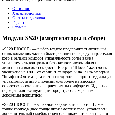
Описание
Характеристики
Оплата и доставка
Гарантия
Отзывы
Модули SS20 (амортизаторы в сборе)
«SS20 ШОССЕ» — выбор тех,кто предпочитает активный
стиль вождения, часто и бысторо ездит по городу и трассе,для
кого в балансе комфорт-управляемость более важна
управляемость,контроль и безопасность автомобиля при
дижении на высокой скорости. В серии "Шоссе" жесткость
увеличена на +80% от серии "Стандарт" и на +50% от серии
"Комфорт-Оптима", за счет чего удалось настроить идеальную
управляемость авто,с полным контролем на высоких
скоростях в сочетании с приемлимым комфортом. Идельно
подходят для эксплуатации город-трасса с хорошим
дорожным покрытием.
«SS20 ШОССЕ повышенной надёжности» — это: В двое
толще корпус,в двое толще шток амортизатора, установлен
дополнительный скребок перед сальником штока от пыли и