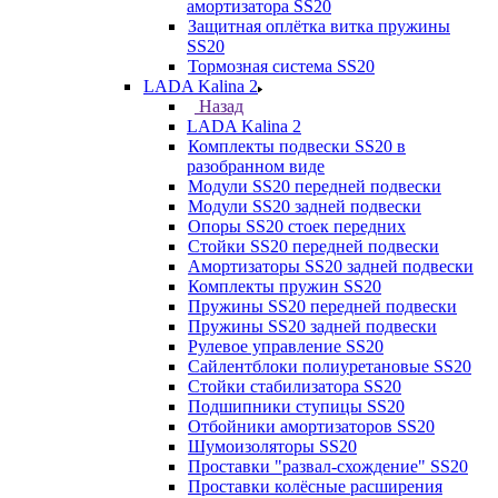
амортизатора SS20
Защитная оплётка витка пружины
SS20
Тормозная система SS20
LADA Kalina 2
Назад
LADA Kalina 2
Комплекты подвески SS20 в
разобранном виде
Модули SS20 передней подвески
Модули SS20 задней подвески
Опоры SS20 стоек передних
Стойки SS20 передней подвески
Амортизаторы SS20 задней подвески
Комплекты пружин SS20
Пружины SS20 передней подвески
Пружины SS20 задней подвески
Рулевое управление SS20
Сайлентблоки полиуретановые SS20
Стойки стабилизатора SS20
Подшипники ступицы SS20
Отбойники амортизаторов SS20
Шумоизоляторы SS20
Проставки "развал-схождение" SS20
Проставки колёсные расширения