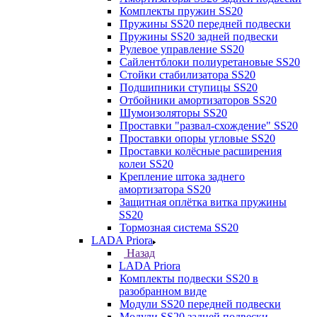
Комплекты пружин SS20
Пружины SS20 передней подвески
Пружины SS20 задней подвески
Рулевое управление SS20
Сайлентблоки полиуретановые SS20
Стойки стабилизатора SS20
Подшипники ступицы SS20
Отбойники амортизаторов SS20
Шумоизоляторы SS20
Проставки "развал-схождение" SS20
Проставки опоры угловые SS20
Проставки колёсные расширения
колеи SS20
Крепление штока заднего
амортизатора SS20
Защитная оплётка витка пружины
SS20
Тормозная система SS20
LADA Priora
Назад
LADA Priora
Комплекты подвески SS20 в
разобранном виде
Модули SS20 передней подвески
Модули SS20 задней подвески