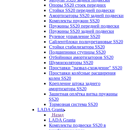
Опоры SS20 стоек передних
Стойки SS20 передней подвески
Амортизаторы SS20 задней подвески
Комплекты пружин SS20
Пружины SS20 передней подвески
Пружины SS20 задней подвески
Рулевое управление SS20
Сайлентблоки полиуретановые SS20
Стойки стабилизатора SS20
Подшипники ступицы SS20
Отбойники амортизаторов SS20
Шумоизоляторы SS20
Проставки "развал-схождение" SS20
Проставки колёсные расширения
колеи SS20
Крепление штока заднего
амортизатора SS20
Защитная оплётка витка пружины
SS20
Тормозная система SS20
LADA Granta
Назад
LADA Granta
Комплекты подвески SS20 в