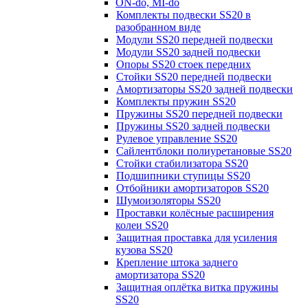
ON-do, MI-do
Комплекты подвески SS20 в
разобранном виде
Модули SS20 передней подвески
Модули SS20 задней подвески
Опоры SS20 стоек передних
Стойки SS20 передней подвески
Амортизаторы SS20 задней подвески
Комплекты пружин SS20
Пружины SS20 передней подвески
Пружины SS20 задней подвески
Рулевое управление SS20
Сайлентблоки полиуретановые SS20
Стойки стабилизатора SS20
Подшипники ступицы SS20
Отбойники амортизаторов SS20
Шумоизоляторы SS20
Проставки колёсные расширения
колеи SS20
Защитная проставка для усиления
кузова SS20
Крепление штока заднего
амортизатора SS20
Защитная оплётка витка пружины
SS20