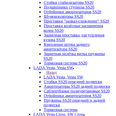
Стойки стабилизатора SS20
Подшипники ступицы SS20
Отбойники амортизаторов SS20
Шумоизоляторы SS20
Проставки "развал-схождение" SS20
Проставки колёсные расширения
колеи SS20
Защитная проставка для усиления
кузова SS20
Крепление штока заднего
амортизатора SS20
Защитная оплётка витка пружины
SS20
Тормозная система SS20
LADA Vesta, Vesta SW
Назад
LADA Vesta, Vesta SW
Стойки SS20 передней подвески
Амортизаторы SS20 задней подвески
Сайлентблоки полиуретановые SS20
Отбойники амортизаторов SS20
Пружины SS20 передней и задней
подвески
Тормозная система
LADA Vesta Cross, SW Cross