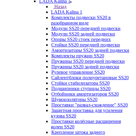
LADA Kalina 1
Назад
LADA Kalina 1
Комплекты подвески SS20 в
разобранном виде
Модули SS20 передней подвески
Модули SS20 задней подвески
Опоры SS20 стоек передних
Стойки SS20 передней подвески
Амортизаторы SS20 задней подвески
Комплекты пружин SS20
Пружины SS20 передней подвески
Пружины SS20 задней подвески
Рулевое управление SS20
Сайлентблоки полиуретановые SS20
Стойки стабилизатора SS20
Подшипники ступицы SS20
Отбойники амортизаторов SS20
Шумоизоляторы SS20
Проставки "развал-схождение" SS20
Защитная проставка для усиления
кузова SS20
Проставки колёсные расширения
колеи SS20
Крепление штока заднего