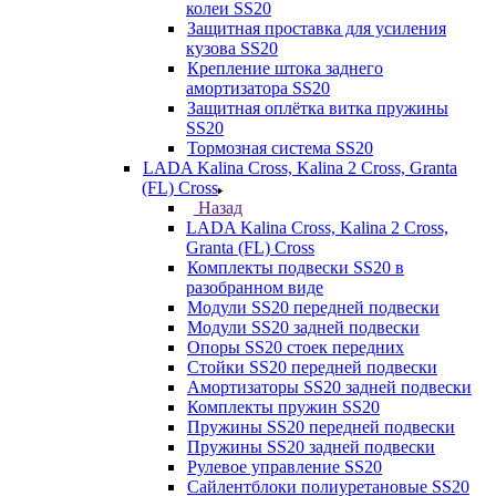
колеи SS20
Защитная проставка для усиления
кузова SS20
Крепление штока заднего
амортизатора SS20
Защитная оплётка витка пружины
SS20
Тормозная система SS20
LADA Kalina Cross, Kalina 2 Cross, Granta
(FL) Cross
Назад
LADA Kalina Cross, Kalina 2 Cross,
Granta (FL) Cross
Комплекты подвески SS20 в
разобранном виде
Модули SS20 передней подвески
Модули SS20 задней подвески
Опоры SS20 стоек передних
Стойки SS20 передней подвески
Амортизаторы SS20 задней подвески
Комплекты пружин SS20
Пружины SS20 передней подвески
Пружины SS20 задней подвески
Рулевое управление SS20
Сайлентблоки полиуретановые SS20