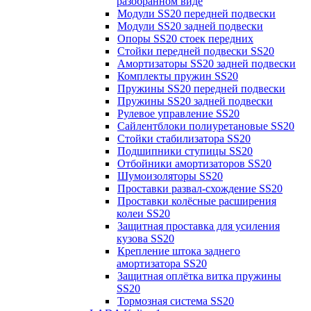
разобранном виде
Модули SS20 передней подвески
Модули SS20 задней подвески
Опоры SS20 стоек передних
Стойки передней подвески SS20
Амортизаторы SS20 задней подвески
Комплекты пружин SS20
Пружины SS20 передней подвески
Пружины SS20 задней подвески
Рулевое управление SS20
Сайлентблоки полиуретановые SS20
Стойки стабилизатора SS20
Подшипники ступицы SS20
Отбойники амортизаторов SS20
Шумоизоляторы SS20
Проставки развал-схождение SS20
Проставки колёсные расширения
колеи SS20
Защитная проставка для усиления
кузова SS20
Крепление штока заднего
амортизатора SS20
Защитная оплётка витка пружины
SS20
Тормозная система SS20