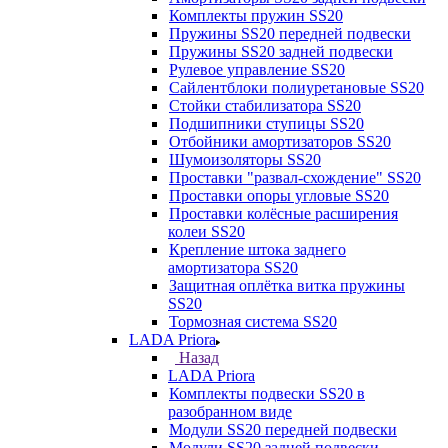
Комплекты пружин SS20
Пружины SS20 передней подвески
Пружины SS20 задней подвески
Рулевое управление SS20
Сайлентблоки полиуретановые SS20
Стойки стабилизатора SS20
Подшипники ступицы SS20
Отбойники амортизаторов SS20
Шумоизоляторы SS20
Проставки "развал-схождение" SS20
Проставки опоры угловые SS20
Проставки колёсные расширения
колеи SS20
Крепление штока заднего
амортизатора SS20
Защитная оплётка витка пружины
SS20
Тормозная система SS20
LADA Priora
Назад
LADA Priora
Комплекты подвески SS20 в
разобранном виде
Модули SS20 передней подвески
Модули SS20 задней подвески