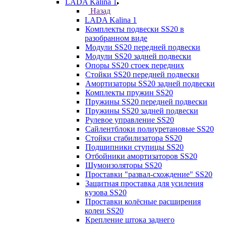
LADA Kalina 1
Назад
LADA Kalina 1
Комплекты подвески SS20 в
разобранном виде
Модули SS20 передней подвески
Модули SS20 задней подвески
Опоры SS20 стоек передних
Стойки SS20 передней подвески
Амортизаторы SS20 задней подвески
Комплекты пружин SS20
Пружины SS20 передней подвески
Пружины SS20 задней подвески
Рулевое управление SS20
Сайлентблоки полиуретановые SS20
Стойки стабилизатора SS20
Подшипники ступицы SS20
Отбойники амортизаторов SS20
Шумоизоляторы SS20
Проставки "развал-схождение" SS20
Защитная проставка для усиления
кузова SS20
Проставки колёсные расширения
колеи SS20
Крепление штока заднего