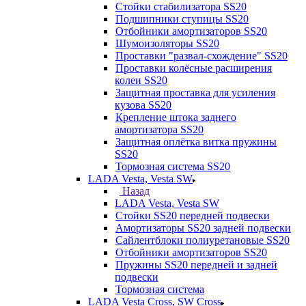
Стойки стабилизатора SS20
Подшипники ступицы SS20
Отбойники амортизаторов SS20
Шумоизоляторы SS20
Проставки "развал-схождение" SS20
Проставки колёсные расширения
колеи SS20
Защитная проставка для усиления
кузова SS20
Крепление штока заднего
амортизатора SS20
Защитная оплётка витка пружины
SS20
Тормозная система SS20
LADA Vesta, Vesta SW
Назад
LADA Vesta, Vesta SW
Стойки SS20 передней подвески
Амортизаторы SS20 задней подвески
Сайлентблоки полиуретановые SS20
Отбойники амортизаторов SS20
Пружины SS20 передней и задней
подвески
Тормозная система
LADA Vesta Cross, SW Cross