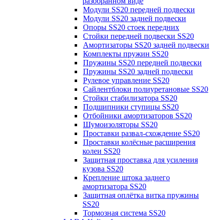
разобранном виде
Модули SS20 передней подвески
Модули SS20 задней подвески
Опоры SS20 стоек передних
Стойки передней подвески SS20
Амортизаторы SS20 задней подвески
Комплекты пружин SS20
Пружины SS20 передней подвески
Пружины SS20 задней подвески
Рулевое управление SS20
Сайлентблоки полиуретановые SS20
Стойки стабилизатора SS20
Подшипники ступицы SS20
Отбойники амортизаторов SS20
Шумоизоляторы SS20
Проставки развал-схождение SS20
Проставки колёсные расширения
колеи SS20
Защитная проставка для усиления
кузова SS20
Крепление штока заднего
амортизатора SS20
Защитная оплётка витка пружины
SS20
Тормозная система SS20