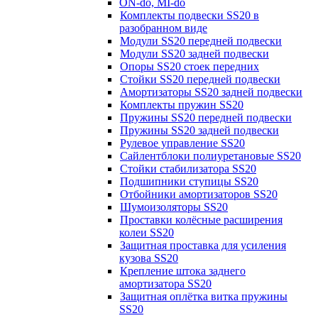
ON-do, MI-do
Комплекты подвески SS20 в
разобранном виде
Модули SS20 передней подвески
Модули SS20 задней подвески
Опоры SS20 стоек передних
Стойки SS20 передней подвески
Амортизаторы SS20 задней подвески
Комплекты пружин SS20
Пружины SS20 передней подвески
Пружины SS20 задней подвески
Рулевое управление SS20
Сайлентблоки полиуретановые SS20
Стойки стабилизатора SS20
Подшипники ступицы SS20
Отбойники амортизаторов SS20
Шумоизоляторы SS20
Проставки колёсные расширения
колеи SS20
Защитная проставка для усиления
кузова SS20
Крепление штока заднего
амортизатора SS20
Защитная оплётка витка пружины
SS20