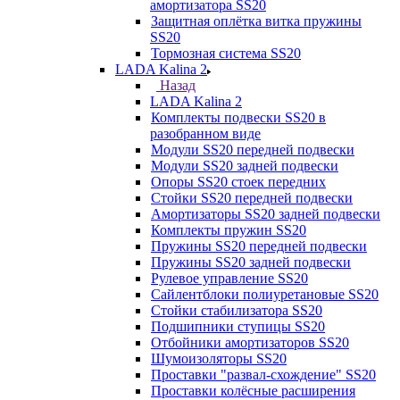
амортизатора SS20
Защитная оплётка витка пружины
SS20
Тормозная система SS20
LADA Kalina 2
Назад
LADA Kalina 2
Комплекты подвески SS20 в
разобранном виде
Модули SS20 передней подвески
Модули SS20 задней подвески
Опоры SS20 стоек передних
Стойки SS20 передней подвески
Амортизаторы SS20 задней подвески
Комплекты пружин SS20
Пружины SS20 передней подвески
Пружины SS20 задней подвески
Рулевое управление SS20
Сайлентблоки полиуретановые SS20
Стойки стабилизатора SS20
Подшипники ступицы SS20
Отбойники амортизаторов SS20
Шумоизоляторы SS20
Проставки "развал-схождение" SS20
Проставки колёсные расширения