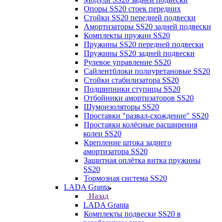
Опоры SS20 стоек передних
Стойки SS20 передней подвески
Амортизаторы SS20 задней подвески
Комплекты пружин SS20
Пружины SS20 передней подвески
Пружины SS20 задней подвески
Рулевое управление SS20
Сайлентблоки полиуретановые SS20
Стойки стабилизатора SS20
Подшипники ступицы SS20
Отбойники амортизаторов SS20
Шумоизоляторы SS20
Проставки "развал-схождение" SS20
Проставки колёсные расширения
колеи SS20
Крепление штока заднего
амортизатора SS20
Защитная оплётка витка пружины
SS20
Тормозная система SS20
LADA Granta
Назад
LADA Granta
Комплекты подвески SS20 в