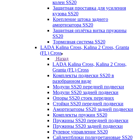
колеи SS20
Защитная проставка для усиления
кузова SS20
Крепление штока заднего
амортизатора SS20
Защитная оплётка витка пружины
SS20
Тормозная система SS20
LADA Kalina Cross, Kalina 2 Cross, Granta
(FL) Cross
Назад
LADA Kalina Cross, Kalina 2 Cross,
Granta (FL) Cross
Комплекты подвески SS20 в
разобранном виде
Модули SS20 передней подвески
Модули SS20 задней подвески
Опоры SS20 стоек передних
Стойки SS20 передней подвески
Амортизаторы SS20 задней подвески
Комплекты пружин SS20
Пружины SS20 передней подвески
Пружины SS20 задней подвески
Рулевое управление SS20
Сайлентблоки полиуретановые SS20