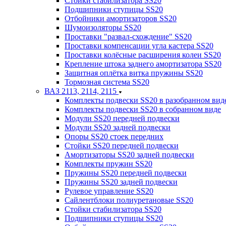
Стойки стабилизатора SS20
Подшипники ступицы SS20
Отбойники амортизаторов SS20
Шумоизоляторы SS20
Проставки "развал-схождение" SS20
Проставки компенсации угла кастера SS20
Проставки колёсные расширения колеи SS20
Крепление штока заднего амортизатора SS20
Защитная оплётка витка пружины SS20
Тормозная система SS20
ВАЗ 2113, 2114, 2115
Комплекты подвески SS20 в разобранном вид
Комплекты подвески SS20 в собранном виде
Модули SS20 передней подвески
Модули SS20 задней подвески
Опоры SS20 стоек передних
Стойки SS20 передней подвески
Амортизаторы SS20 задней подвески
Комплекты пружин SS20
Пружины SS20 передней подвески
Пружины SS20 задней подвески
Рулевое управление SS20
Сайлентблоки полиуретановые SS20
Стойки стабилизатора SS20
Подшипники ступицы SS20