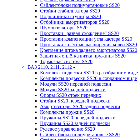
Сайлентблоки полиуретановые SS20
Стойки стабилизатора SS20
Подшипники ступицы SS20
Отбойники амортизаторов SS20
Шумоизоляторы SS20
Проставки "развал-схождение" SS20
Проставки компенсации угла кастера SS20
Проставки колёсные расширения колеи SS20
Крепление штока заднего амортизатора SS20
Защитная оплётка витка пружины SS20
Тормозная система SS20
ВАЗ 2110, 2111, 2112
Комплект подвески SS20 в разобранном виде
Комплекты подвески SS20 в собранном виде
Модули SS20 передней подвески
Модули SS20 задней подвески
Опоры SS20 стоек передних
Стойки SS20 передней подвески
Амортизаторы SS20 задней подвески
Комплекты пружин SS20
Пружины SS20 передней подвески
Пружины SS20 задней подвески
Рулевое управление SS20
Сайлентблоки полиуретановые SS20