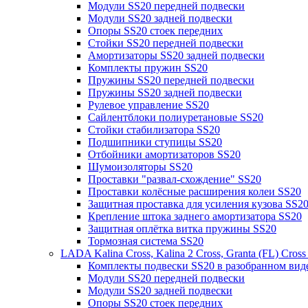
Модули SS20 передней подвески
Модули SS20 задней подвески
Опоры SS20 стоек передних
Стойки SS20 передней подвески
Амортизаторы SS20 задней подвески
Комплекты пружин SS20
Пружины SS20 передней подвески
Пружины SS20 задней подвески
Рулевое управление SS20
Сайлентблоки полиуретановые SS20
Стойки стабилизатора SS20
Подшипники ступицы SS20
Отбойники амортизаторов SS20
Шумоизоляторы SS20
Проставки "развал-схождение" SS20
Проставки колёсные расширения колеи SS20
Защитная проставка для усиления кузова SS2
Крепление штока заднего амортизатора SS20
Защитная оплётка витка пружины SS20
Тормозная система SS20
LADA Kalina Cross, Kalina 2 Cross, Granta (FL) Cros
Комплекты подвески SS20 в разобранном вид
Модули SS20 передней подвески
Модули SS20 задней подвески
Опоры SS20 стоек передних