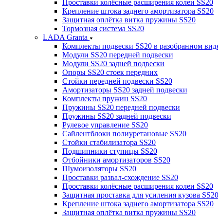
Проставки колёсные расширения колеи SS20
Крепление штока заднего амортизатора SS20
Защитная оплётка витка пружины SS20
Тормозная система SS20
LADA Granta
Комплекты подвески SS20 в разобранном вид
Модули SS20 передней подвески
Модули SS20 задней подвески
Опоры SS20 стоек передних
Стойки передней подвески SS20
Амортизаторы SS20 задней подвески
Комплекты пружин SS20
Пружины SS20 передней подвески
Пружины SS20 задней подвески
Рулевое управление SS20
Сайлентблоки полиуретановые SS20
Стойки стабилизатора SS20
Подшипники ступицы SS20
Отбойники амортизаторов SS20
Шумоизоляторы SS20
Проставки развал-схождение SS20
Проставки колёсные расширения колеи SS20
Защитная проставка для усиления кузова SS2
Крепление штока заднего амортизатора SS20
Защитная оплётка витка пружины SS20