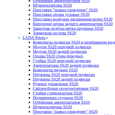
Отбойники амортизаторов SS20
Шумоизоляторы SS20
Проставки "развал-схождение" SS20
Проставки опоры угловые SS20
Проставки колёсные расширения колеи SS20
Крепление штока заднего амортизатора SS20
Защитная оплётка витка пружины SS20
Тормозная система SS20
LADA Priora
Комплекты подвески SS20 в разобранном вид
Модули SS20 передней подвески
Модули SS20 задней подвески
Опоры SS20 стоек передних
Стойки SS20 передней подвески
Амортизаторы SS20 задней подвески
Комплекты пружин SS20
Пружины SS20 передней подвески
Пружины SS20 задней подвески
Рулевое управление SS20
Сайлентблоки полиуретановые SS20
Стойки стабилизатора SS20
Подшипники ступицы SS20
Отбойники амортизаторов SS20
Шумоизоляторы SS20
Проставки "развал-схождение" SS20