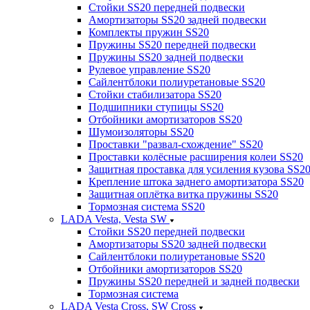
Стойки SS20 передней подвески
Амортизаторы SS20 задней подвески
Комплекты пружин SS20
Пружины SS20 передней подвески
Пружины SS20 задней подвески
Рулевое управление SS20
Сайлентблоки полиуретановые SS20
Стойки стабилизатора SS20
Подшипники ступицы SS20
Отбойники амортизаторов SS20
Шумоизоляторы SS20
Проставки "развал-схождение" SS20
Проставки колёсные расширения колеи SS20
Защитная проставка для усиления кузова SS2
Крепление штока заднего амортизатора SS20
Защитная оплётка витка пружины SS20
Тормозная система SS20
LADA Vesta, Vesta SW
Стойки SS20 передней подвески
Амортизаторы SS20 задней подвески
Сайлентблоки полиуретановые SS20
Отбойники амортизаторов SS20
Пружины SS20 передней и задней подвески
Тормозная система
LADA Vesta Cross, SW Cross