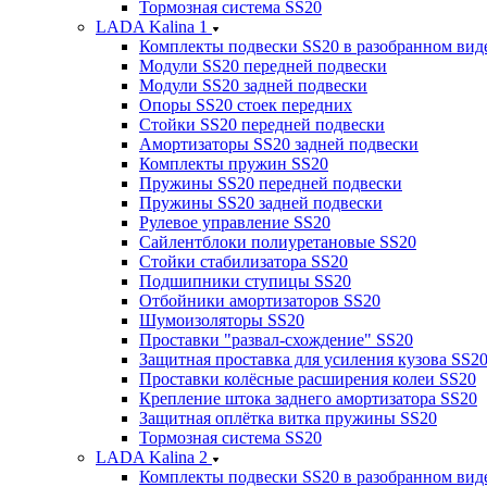
Тормозная система SS20
LADA Kalina 1
Комплекты подвески SS20 в разобранном вид
Модули SS20 передней подвески
Модули SS20 задней подвески
Опоры SS20 стоек передних
Стойки SS20 передней подвески
Амортизаторы SS20 задней подвески
Комплекты пружин SS20
Пружины SS20 передней подвески
Пружины SS20 задней подвески
Рулевое управление SS20
Сайлентблоки полиуретановые SS20
Стойки стабилизатора SS20
Подшипники ступицы SS20
Отбойники амортизаторов SS20
Шумоизоляторы SS20
Проставки "развал-схождение" SS20
Защитная проставка для усиления кузова SS2
Проставки колёсные расширения колеи SS20
Крепление штока заднего амортизатора SS20
Защитная оплётка витка пружины SS20
Тормозная система SS20
LADA Kalina 2
Комплекты подвески SS20 в разобранном вид